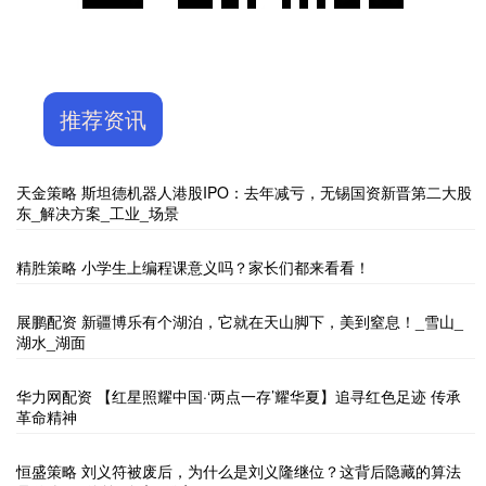
推荐资讯
天金策略 斯坦德机器人港股IPO：去年减亏，无锡国资新晋第二大股
东_解决方案_工业_场景
精胜策略 小学生上编程课意义吗？家长们都来看看！
展鹏配资 新疆博乐有个湖泊，它就在天山脚下，美到窒息！_雪山_
湖水_湖面
华力网配资 【红星照耀中国·‘两点一存’耀华夏】追寻红色足迹 传承
革命精神
恒盛策略 刘义符被废后，为什么是刘义隆继位？这背后隐藏的算法