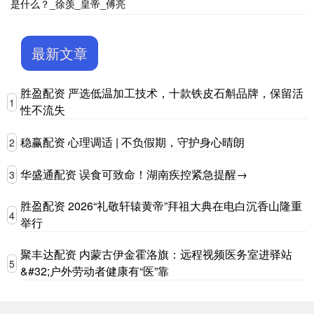
是什么？_徐羡_皇帝_傅亮
最新文章
胜盈配资 严选低温加工技术，十款铁皮石斛品牌，保留活
1
性不流失
稳赢配资 心理调适 | 不负假期，守护身心晴朗
2
华盛通配资 误食可致命！湖南疾控紧急提醒→
3
胜盈配资 2026“礼敬轩辕黄帝”拜祖大典在电白沉香山隆重
4
举行
聚丰达配资 内蒙古伊金霍洛旗：远程视频医务室进驿站
5
&#32;户外劳动者健康有“医”靠