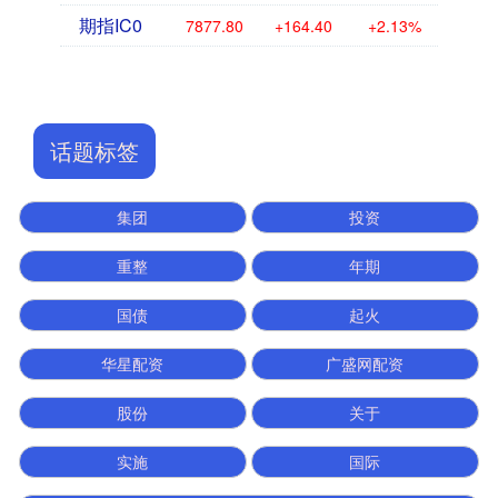
期指IC0
7877.80
+164.40
+2.13%
话题标签
集团
投资
重整
年期
国债
起火
华星配资
广盛网配资
股份
关于
实施
国际