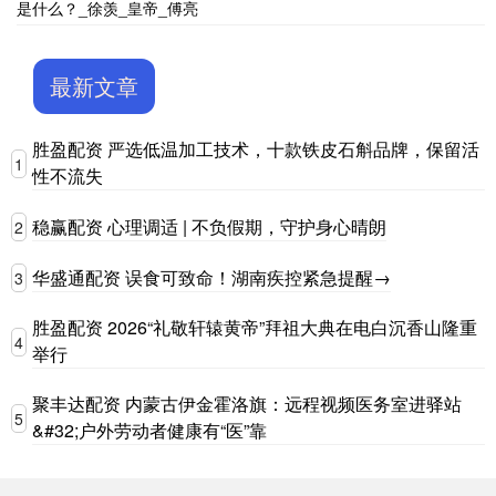
是什么？_徐羡_皇帝_傅亮
最新文章
胜盈配资 严选低温加工技术，十款铁皮石斛品牌，保留活
1
性不流失
稳赢配资 心理调适 | 不负假期，守护身心晴朗
2
华盛通配资 误食可致命！湖南疾控紧急提醒→
3
胜盈配资 2026“礼敬轩辕黄帝”拜祖大典在电白沉香山隆重
4
举行
聚丰达配资 内蒙古伊金霍洛旗：远程视频医务室进驿站
5
&#32;户外劳动者健康有“医”靠