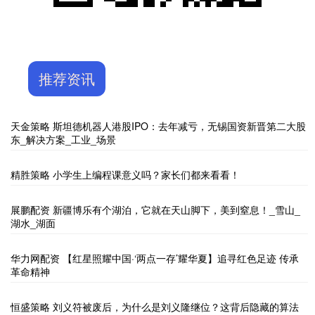
推荐资讯
天金策略 斯坦德机器人港股IPO：去年减亏，无锡国资新晋第二大股
东_解决方案_工业_场景
精胜策略 小学生上编程课意义吗？家长们都来看看！
展鹏配资 新疆博乐有个湖泊，它就在天山脚下，美到窒息！_雪山_
湖水_湖面
华力网配资 【红星照耀中国·‘两点一存’耀华夏】追寻红色足迹 传承
革命精神
恒盛策略 刘义符被废后，为什么是刘义隆继位？这背后隐藏的算法