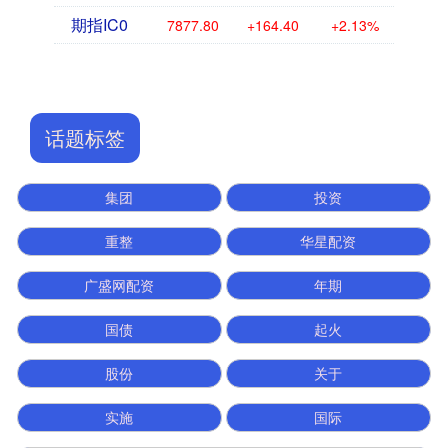
期指IC0
7877.80
+164.40
+2.13%
话题标签
集团
投资
重整
华星配资
广盛网配资
年期
国债
起火
股份
关于
实施
国际