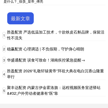
是什么？_徐羡_皇帝_傅亮
最新文章
胜盈配资 严选低温加工技术，十款铁皮石斛品牌，保留活
1
性不流失
稳赢配资 心理调适 | 不负假期，守护身心晴朗
2
华盛通配资 误食可致命！湖南疾控紧急提醒→
3
胜盈配资 2026“礼敬轩辕黄帝”拜祖大典在电白沉香山隆重
4
举行
聚丰达配资 内蒙古伊金霍洛旗：远程视频医务室进驿站
5
&#32;户外劳动者健康有“医”靠