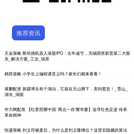
推荐资讯
天金策略 斯坦德机器人港股IPO：去年减亏，无锡国资新晋第二大股
东_解决方案_工业_场景
精胜策略 小学生上编程课意义吗？家长们都来看看！
展鹏配资 新疆博乐有个湖泊，它就在天山脚下，美到窒息！_雪山_
湖水_湖面
华力网配资 【红星照耀中国·‘两点一存’耀华夏】追寻红色足迹 传承
革命精神
恒盛策略 刘义符被废后，为什么是刘义隆继位？这背后隐藏的算法