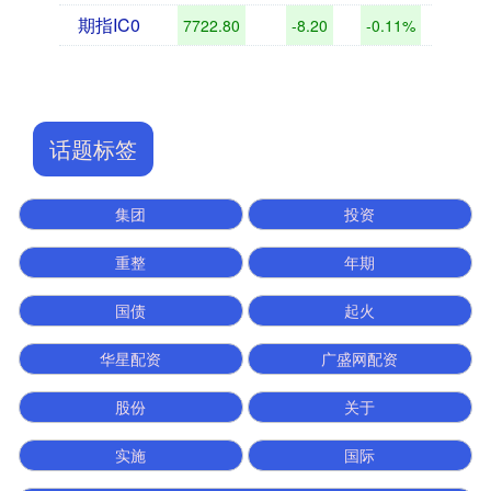
期指IC0
7722.80
-8.20
-0.11%
话题标签
集团
投资
重整
年期
国债
起火
华星配资
广盛网配资
股份
关于
实施
国际