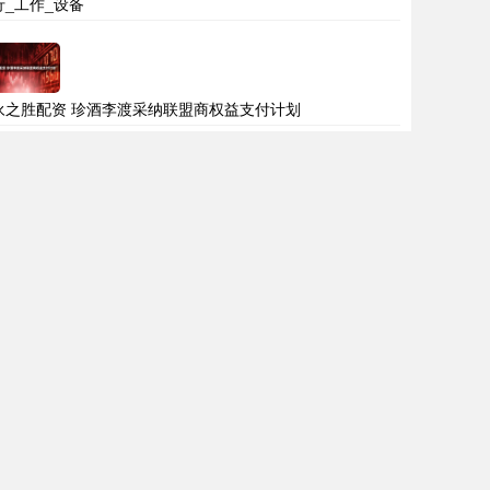
行_工作_设备
永之胜配资 珍酒李渡采纳联盟商权益支付计划