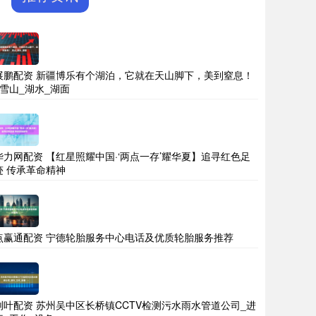
展鹏配资 新疆博乐有个湖泊，它就在天山脚下，美到窒息！
_雪山_湖水_湖面
华力网配资 【红星照耀中国·‘两点一存’耀华夏】追寻红色足
迹 传承革命精神
点赢通配资 宁德轮胎服务中心电话及优质轮胎服务推荐
荆叶配资 苏州吴中区长桥镇CCTV检测污水雨水管道公司_进