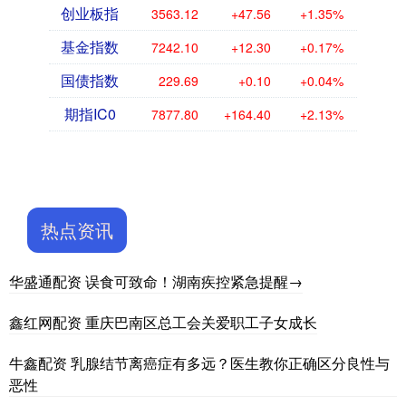
创业板指
3563.12
+47.56
+1.35%
基金指数
7242.10
+12.30
+0.17%
国债指数
229.69
+0.10
+0.04%
期指IC0
7877.80
+164.40
+2.13%
热点资讯
华盛通配资 误食可致命！湖南疾控紧急提醒→
鑫红网配资 重庆巴南区总工会关爱职工子女成长
牛鑫配资 乳腺结节离癌症有多远？医生教你正确区分良性与
恶性