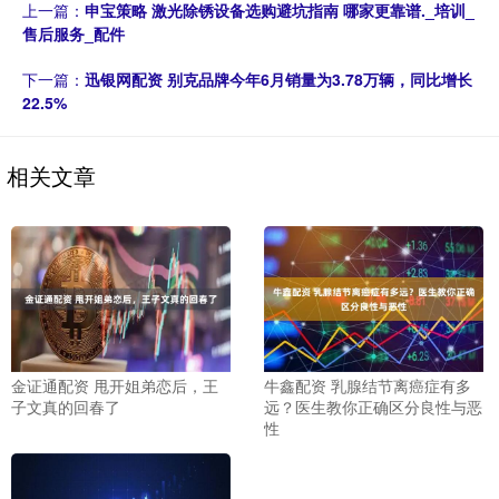
上一篇：
申宝策略 激光除锈设备选购避坑指南 哪家更靠谱._培训_
售后服务_配件
下一篇：
迅银网配资 别克品牌今年6月销量为3.78万辆，同比增长
22.5%
相关文章
金证通配资 甩开姐弟恋后，王
牛鑫配资 乳腺结节离癌症有多
子文真的回春了
远？医生教你正确区分良性与恶
性