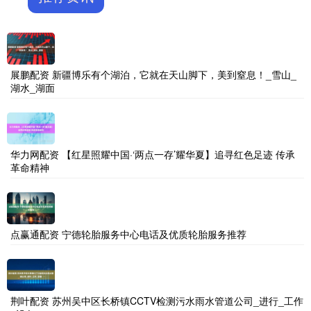
展鹏配资 新疆博乐有个湖泊，它就在天山脚下，美到窒息！_雪山_
湖水_湖面
华力网配资 【红星照耀中国·‘两点一存’耀华夏】追寻红色足迹 传承
革命精神
点赢通配资 宁德轮胎服务中心电话及优质轮胎服务推荐
荆叶配资 苏州吴中区长桥镇CCTV检测污水雨水管道公司_进行_工作