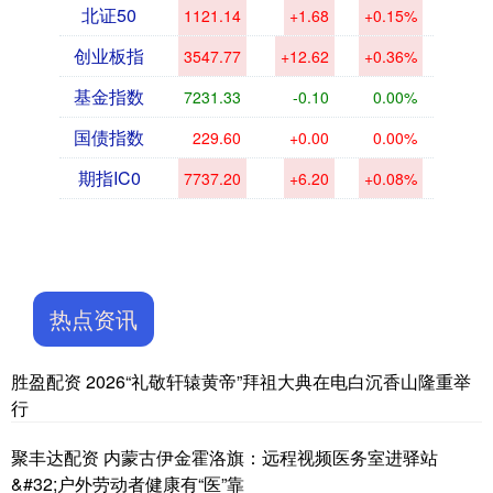
北证50
1121.14
+1.68
+0.15%
创业板指
3547.77
+12.62
+0.36%
基金指数
7231.33
-0.10
0.00%
国债指数
229.60
+0.00
0.00%
期指IC0
7737.20
+6.20
+0.08%
热点资讯
胜盈配资 2026“礼敬轩辕黄帝”拜祖大典在电白沉香山隆重举
行
聚丰达配资 内蒙古伊金霍洛旗：远程视频医务室进驿站
&#32;户外劳动者健康有“医”靠