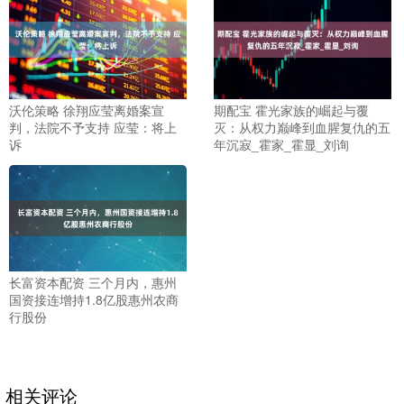
沃伦策略 徐翔应莹离婚案宣
期配宝 霍光家族的崛起与覆
判，法院不予支持 应莹：将上
灭：从权力巅峰到血腥复仇的五
诉
年沉寂_霍家_霍显_刘询
长富资本配资 三个月内，惠州
国资接连增持1.8亿股惠州农商
行股份
相关评论